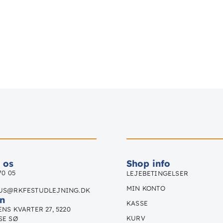
 os
Shop info
70 05
LEJEBETINGELSER
MIN KONTO
US@RKFESTUDLEJNING.DK
n
KASSE
NS KVARTER 27, 5220
KURV
SE SØ