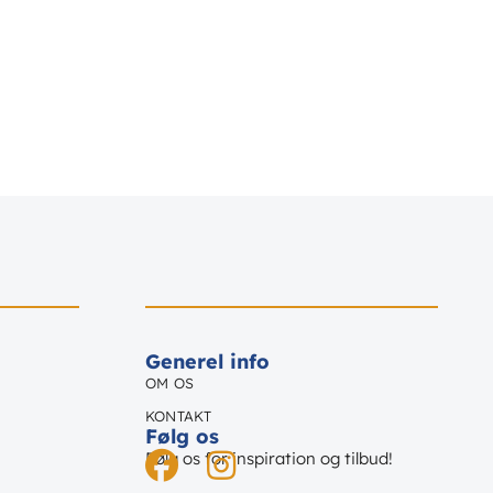
Generel info
OM OS
KONTAKT
Følg os
Følg os for inspiration og tilbud!