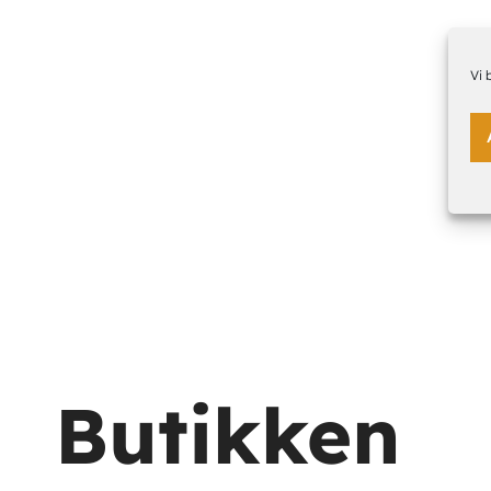
Vi 
Hobbyartikler
Butikken