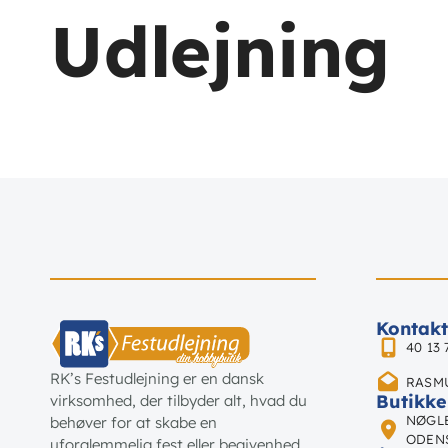
Udlejning
Kontakt
40 13 
RK’s Festudlejning er en dansk
RASM
Butikke
virksomhed, der tilbyder alt, hvad du
NØGLE
behøver for at skabe en
ODEN
uforglemmelig fest eller begivenhed.