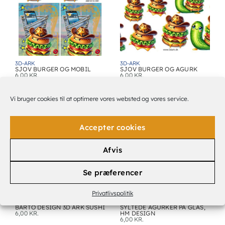
3D-ARK
3D-ARK
SJOV BURGER OG MOBIL
SJOV BURGER OG AGURK
6,00
KR.
6,00
KR.
Vi bruger cookies til at optimere vores websted og vores service.
Accepter cookies
Afvis
Se præferencer
Privatlivspolitik
3D-ARK
3D-ARK
BARTO DESIGN 3D ARK SUSHI
SYLTEDE AGURKER PÅ GLAS,
6,00
KR.
HM DESIGN
6,00
KR.