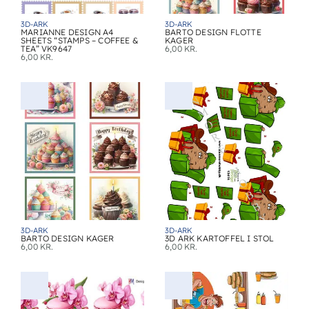
3D-ARK
3D-ARK
MARIANNE DESIGN A4
BARTO DESIGN FLOTTE
SHEETS “STAMPS – COFFEE &
KAGER
TEA” VK9647
6,00
KR.
6,00
KR.
3D-ARK
3D-ARK
BARTO DESIGN KAGER
3D ARK KARTOFFEL I STOL
6,00
KR.
6,00
KR.