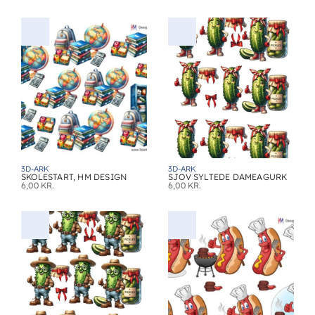
3D-ARK
3D-ARK
SKOLESTART, HM DESIGN
SJOV SYLTEDE DAMEAGURK
6,00
KR.
6,00
KR.