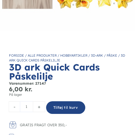
FORSIDE
/
ALLE PRODUKTER
/
HOBBYARTIKLER
/
3D-ARK
/
PÅSKE
/
3D
ARK QUICK CARDS PÅSKELILJE
3D ark Quick Cards
Påskelilje
Varenummer: 27147
6,00
kr.
På lager
-
+
Tilføj til kurv
GRATIS FRAGT OVER 350,-