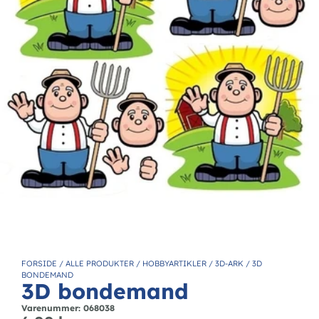
FORSIDE
/
ALLE PRODUKTER
/
HOBBYARTIKLER
/
3D-ARK
/
3D
BONDEMAND
3D bondemand
Varenummer: 068038