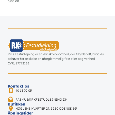
6,00
KR.
RK’s Festudlejning er en dansk virksomhed, der tilbyder alt, hvad du
behøver for at skabe en uforglemmelig fest eller begivenhed.
CVR: 27772188
Kontakt os
40 13 70 05
RASMUS@RKFESTUDLEJNING.DK
Butikken
NØGLENS KVARTER 27, 5220 ODENSE SØ
Åbningstider