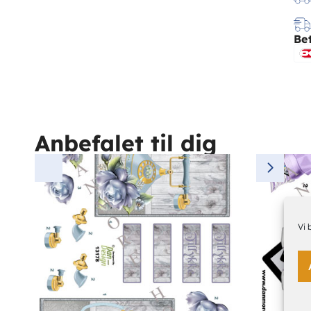
Be
Anbefalet til dig
Vi 