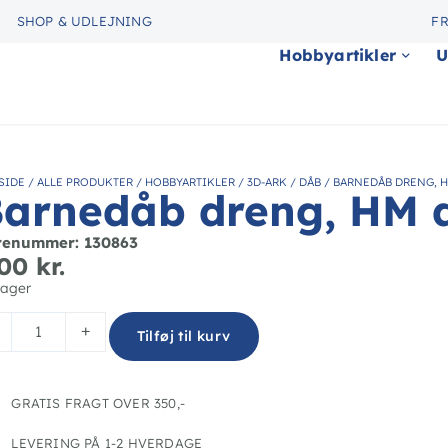
SHOP & UDLEJNING
FR
Hobbyartikler
U
SIDE
/
ALLE PRODUKTER
/
HOBBYARTIKLER
/
3D-ARK
/
DÅB
/
BARNEDÅB DRENG, 
arnedåb dreng, HM 
renummer: 130863
,00
kr.
lager
+
Tilføj til kurv
GRATIS FRAGT OVER 350,-
LEVERING PÅ 1-2 HVERDAGE