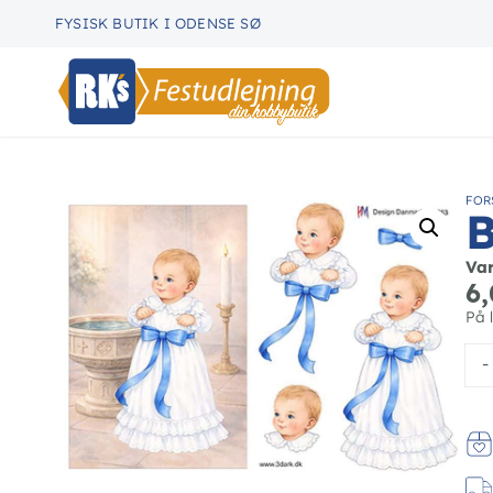
FYSISK BUTIK I ODENSE SØ
FOR
B
Va
6
På 
-