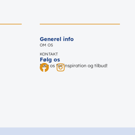
Generel info
OM OS
KONTAKT
Følg os
Følg os for inspiration og tilbud!