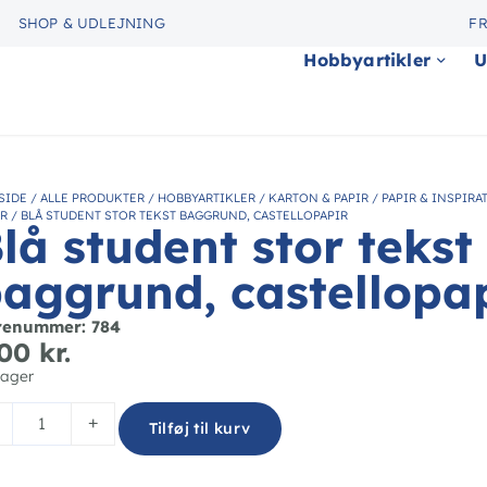
SHOP & UDLEJNING
FR
Hobbyartikler
U
SIDE
/
ALLE PRODUKTER
/
HOBBYARTIKLER
/
KARTON & PAPIR
/
PAPIR & INSPIRA
IR
/
BLÅ STUDENT STOR TEKST BAGGRUND, CASTELLOPAPIR
lå student stor tekst
aggrund, castellopa
renummer: 784
,00
kr.
lager
+
Tilføj til kurv