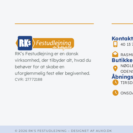
Kontakt
40 13 
RK’s Festudlejning er en dansk
RASM
Butikke
virksomhed, der tilbyder alt, hvad du
NØGLE
behøver for at skabe en
ODEN
uforglemmelig fest eller begivenhed.
Åbnings
CVR: 27772188
TIRSDA
ONSDA
© 2026 RK'S FESTUDLEJNING – DESIGNET AF
AUXO.DK