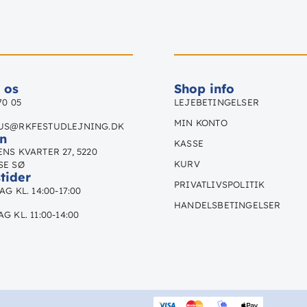
 os
Shop info
70 05
LEJEBETINGELSER
MIN KONTO
US@RKFESTUDLEJNING.DK
n
KASSE
NS KVARTER 27, 5220
KURV
SE SØ
tider
PRIVATLIVSPOLITIK
G KL. 14:00-17:00
HANDELSBETINGELSER
G KL. 11:00-14:00