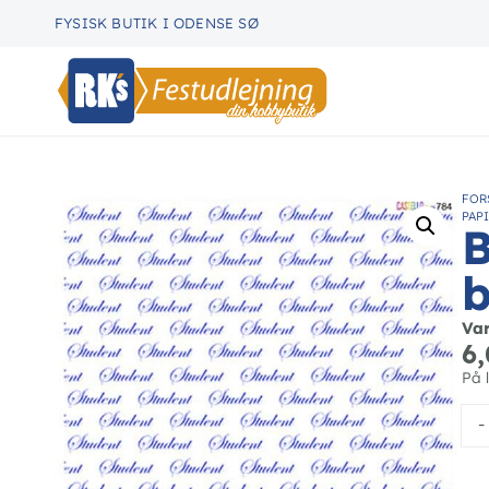
FYSISK BUTIK I ODENSE SØ
FOR
PAP
B
b
Va
6
På 
-