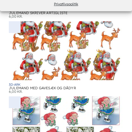
Privatlivspolitik
3D-ARK
JULEMAND SKRIVER ARTIGLISTE
6,00
KR.
3D-ARK
JULEMAND MED GAVESÆK OG DÅDYR
6,00
KR.