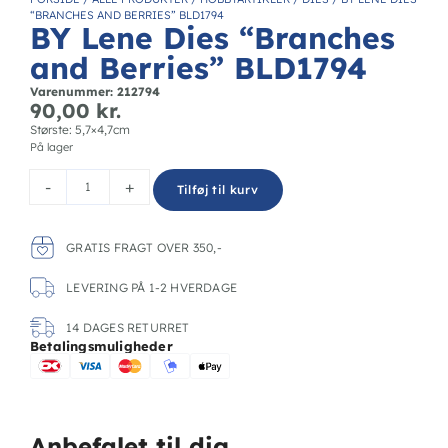
“BRANCHES AND BERRIES” BLD1794
BY Lene Dies “Branches
and Berries” BLD1794
Varenummer: 212794
90,00
kr.
Største: 5,7×4,7cm
På lager
-
+
Tilføj til kurv
GRATIS FRAGT OVER 350,-
LEVERING PÅ 1-2 HVERDAGE
14 DAGES RETURRET
Betalingsmuligheder
Anbefalet til dig