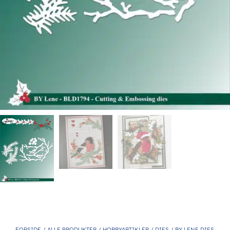
FORSIDE
/
ALLE PRODUKTER
/
HOBBYARTIKLER
/
DIES
/
BY LENE DIES