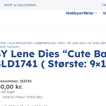
SHOP & UDLEJNING
FR
Hobbyartikler
U
SIDE
/
ALLE PRODUKTER
/
HOBBYARTIKLER
/
DIES
/
BY LENE DIES
/
BY LENE DIES
STE: 9×13,5CM )
Y Lene Dies “Cute B
LD1741 ( Største: 9×
renummer: 212741
30,00
kr.
e på lager
GRATIS FRAGT OVER 350,-