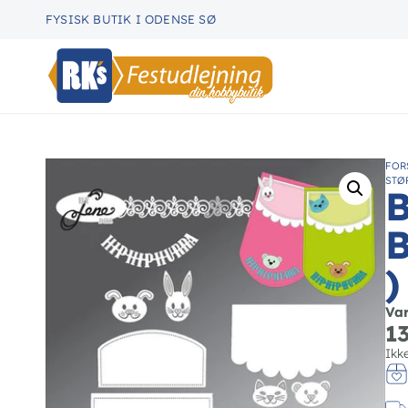
FYSISK BUTIK I ODENSE SØ
FOR
STØR
B
B
)
Va
1
Ikk