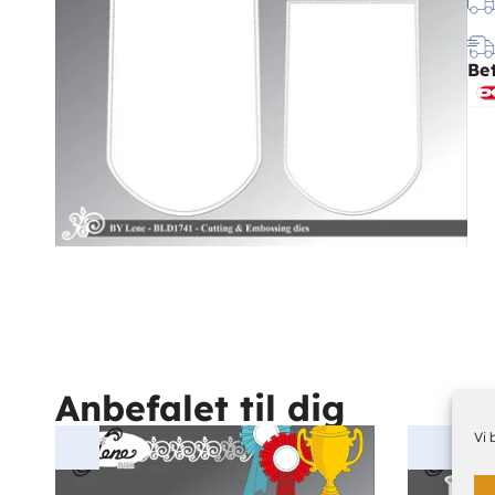
Be
Anbefalet til dig
Vi 