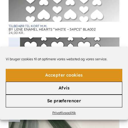
TILBEHØR TIL KORT M.M.
BY LENE ENAMEL HEARTS “WHITE – 54PCS” BLA002
24,00
KR.
Vi bruger cookies til at optimere vores websted og vores service.
Accepter cookies
Afvis
TILBEHØR TIL KORT M.M.
Se præferencer
BY LENE ENAMEL HEARTS “TRANSPARENT – 54PCS” BLA001
24,00
KR.
Privatlivspolitik