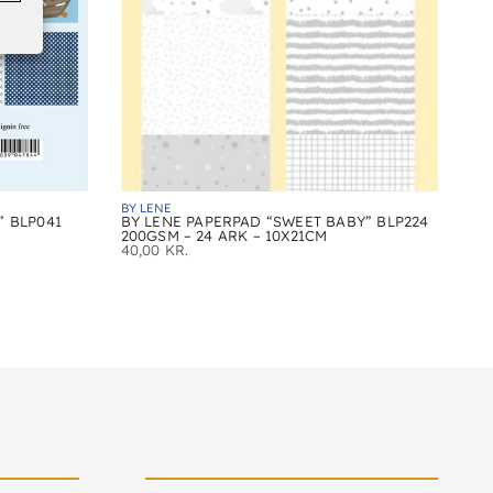
BY LENE
” BLP041
BY LENE PAPERPAD “SWEET BABY” BLP224
200GSM – 24 ARK – 10X21CM
40,00
KR.