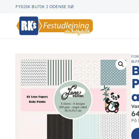
FYSISK BUTIK I ODENSE SØ
FOR
BLP3
B
P
a
Va
6
På 