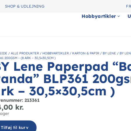
SHOP & UDLEJNING
FR
Hobbyartikler
U
SIDE
/
ALLE PRODUKTER
/
HOBBYARTIKLER
/
KARTON & PAPIR
/
BY LENE
/
BY LEN
61 200GSM – (8 ARK – 30,5×30,5CM )
Y Lene Paperpad “B
anda” BLP361 200gs
rk – 30,5×30,5cm )
renummer: 213361
4,00
kr.
lager
Tilføj til kurv