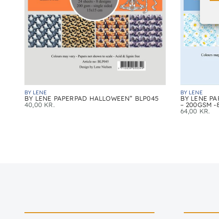
BY LENE
BY LENE
BY LENE PAPERPAD HALLOWEEN” BLP045
BY LENE PA
40,00
KR.
– 200GSM -8
64,00
KR.