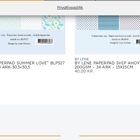
Privatlivspolitik
BY LENE
PERPAD SUMMER LOVE” BLP327
BY LENE PAPERPAD SHIP AHOY
 ARK-30,5×30,5
200GSM – 24 ARK – 15X15CM
40,00
KR.