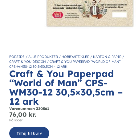
FORSIDE
/
ALLE PRODUKTER
/
HOBBYARTIKLER
/
KARTON & PAPIR
/
CRAFT & YOU DESIGN
/
CRAFT & YOU PAPERPAD “WORLD OF MAN”
CPS-WM30-12 30,5×30,5CM – 12 ARK
Craft & You Paperpad
“World of Man” CPS-
WM30-12 30,5×30,5cm –
12 ark
Varenummer: 320561
76,00
kr.
På lager
Tilføj til kurv