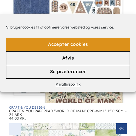
CRAFT & YOU DESIGN
Vi bruger cookies til at optimere vores websted og vores service.
CRAFT & YOU SCRAPBOOKING SHEETS “WORLD OF MAN” CP-
WM10 30,5×30,5CM – 10 ARK
10,00
KR.
Accepter cookies
Afvis
Se præferencer
Privatlivspolitik
CRAFT & YOU DESIGN
CRAFT & YOU PAPERPAD “WORLD OF MAN” CPB-WM15 15X15CM –
24 ARK
44,00
KR.
9%