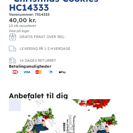
HC14333
Varenummer: 7514333
40,00
kr.
10 stk assorteret
Ikke på lager
GRATIS FRAGT OVER 350,-
LEVERING PÅ 1-2 HVERDAGE
14 DAGES RETURRET
Betalingsmuligheder
Anbefalet til dig