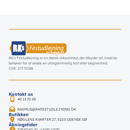
RK’s Festudlejning er en dansk virksomhed, der tilbyder alt, hvad du
behøver for at skabe en uforglemmelig fest eller begivenhed.
CVR: 27772188
Kontakt os
40 13 70 05
RASMUS@RKFESTUDLEJNING.DK
Butikken
NØGLENS KVARTER 27, 5220 ODENSE SØ
Åbningstider
TIRSDAG KL. 14:00-17:00