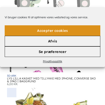
3D-ARK
Vi bruger cookies til at optimere vores websted og vores service.
NYGIFT UGLER I GRÅ BIL
6,00
KR.
Accepter cookies
Afvis
Se præferencer
Privatlivspolitik
3D-ARK
LYS LILLA KASKET MED TILLYKKE MED IPHONE, CONVERSE SKO
& IPAD I BAGGRUND
6,00
KR.