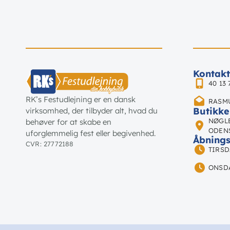
Kontakt
40 13 
RK’s Festudlejning er en dansk
RASM
Butikke
virksomhed, der tilbyder alt, hvad du
NØGLE
behøver for at skabe en
ODEN
uforglemmelig fest eller begivenhed.
Åbnings
CVR: 27772188
TIRSDA
ONSDA