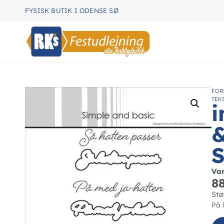
FYSISK BUTIK I ODENSE SØ
FOR
TEK
i
&
Va
8
Stø
På 