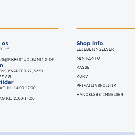
 os
Shop info
70 05
LEJEBETINGELSER
MIN KONTO
US@RKFESTUDLEJNING.DK
n
KASSE
NS KVARTER 27, 5220
KURV
SE SØ
tider
PRIVATLIVSPOLITIK
G KL. 14:00-17:00
HANDELSBETINGELSER
G KL. 11:00-14:00