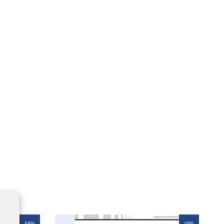
58%
19%