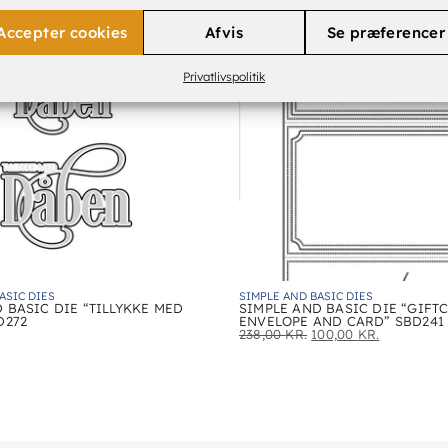
Accepter cookies
Afvis
Se præferencer
Privatlivspolitik
ASIC DIES
SIMPLE AND BASIC DIES
 BASIC DIE “TILLYKKE MED
SIMPLE AND BASIC DIE “GIFT
D272
ENVELOPE AND CARD” SBD241
238,00
KR.
100,00
KR.