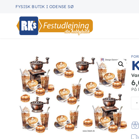
FYSISK BUTIK I ODENSE SØ
FOR
K
Va
6
På 
-