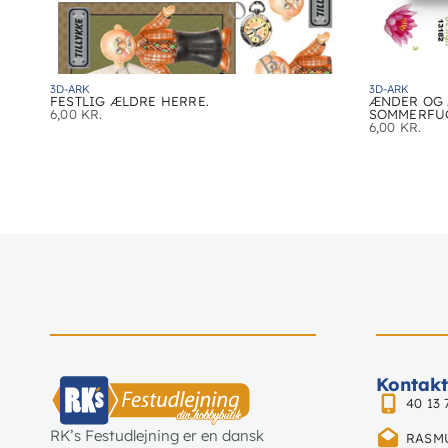
3D-ARK
3D-ARK
FESTLIG ÆLDRE HERRE.
ÆNDER OG 
6,00
KR.
SOMMERFU
6,00
KR.
Kontakt
40 13 
RK’s Festudlejning er en dansk
RASM