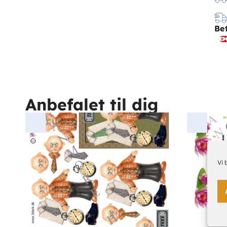
Be
Anbefalet til dig
Vi 