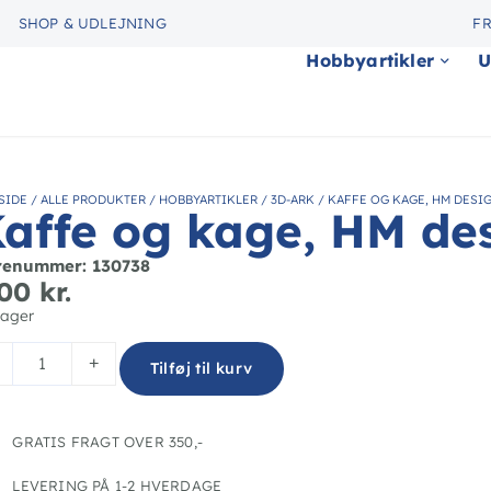
SHOP & UDLEJNING
FR
Hobbyartikler
U
SIDE
/
ALLE PRODUKTER
/
HOBBYARTIKLER
/
3D-ARK
/
KAFFE OG KAGE, HM DESI
affe og kage, HM de
renummer: 130738
,00
kr.
lager
+
Tilføj til kurv
GRATIS FRAGT OVER 350,-
LEVERING PÅ 1-2 HVERDAGE