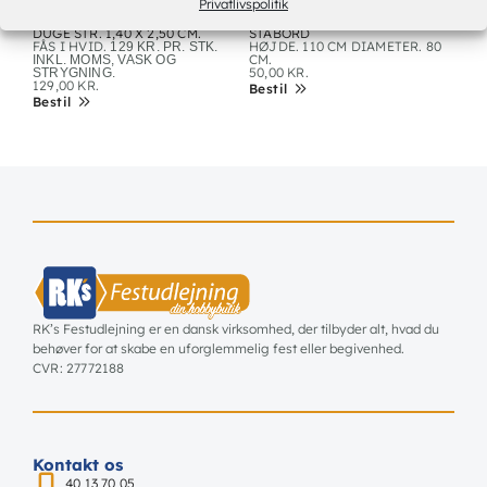
Privatlivspolitik
DUGE STR. 1,40 X 2,50 CM.
STÅBORD
FÅS I HVID.
HØJDE. 110 CM DIAMETER. 80
129 KR. PR. STK.
CM.
INKL. MOMS, VASK OG
50,00
KR.
STRYGNING.
129,00
KR.
Bestil
Bestil
RK’s Festudlejning er en dansk virksomhed, der tilbyder alt, hvad du
behøver for at skabe en uforglemmelig fest eller begivenhed.
CVR: 27772188
Kontakt os
40 13 70 05