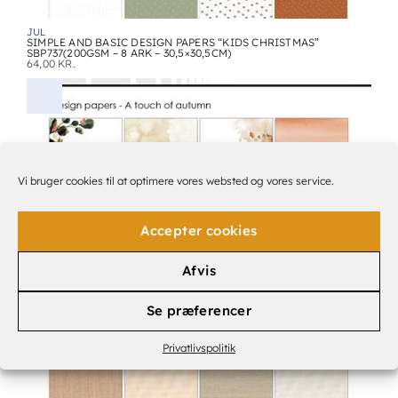
JUL
SIMPLE AND BASIC DESIGN PAPERS “KIDS CHRISTMAS”
SBP737(200GSM – 8 ARK – 30,5×30,5CM)
64,00
KR.
Vi bruger cookies til at optimere vores websted og vores service.
Accepter cookies
Afvis
SIMPLE AND BASIC, KARTON OG PAPIR
SIMPLE AND BASIC DESIGN PAPERS “A TOUCH OF AUTUMN”
SBP538 200GSM – 24 ARK – 15X15CM)
40,00
KR.
Se præferencer
Privatlivspolitik