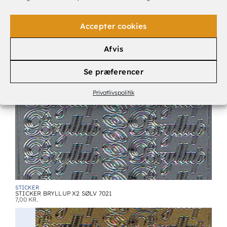
Accepter cookies
Afvis
BOGSTAVER & TAL.
STICKER TAL SØLV 9MM
7,00
KR.
Se præferencer
Privatlivspolitik
STICKER
STICKER BRYLLUP X2 SØLV 7021
7,00
KR.