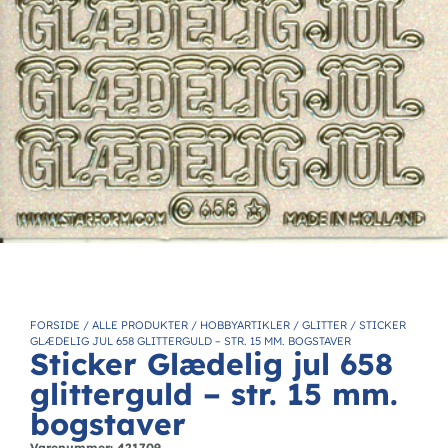
FORSIDE
/
ALLE PRODUKTER
/
HOBBYARTIKLER
/
GLITTER
/
STICKER
GLÆDELIG JUL 658 GLITTERGULD – STR. 15 MM. BOGSTAVER
Sticker Glædelig jul 658
glitterguld – str. 15 mm.
bogstaver
Varenummer: 421709