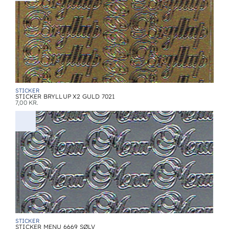
STICKER
STICKER BRYLLUP X2 GULD 7021
7,00
KR.
STICKER
STICKER MENU 6669 SØLV