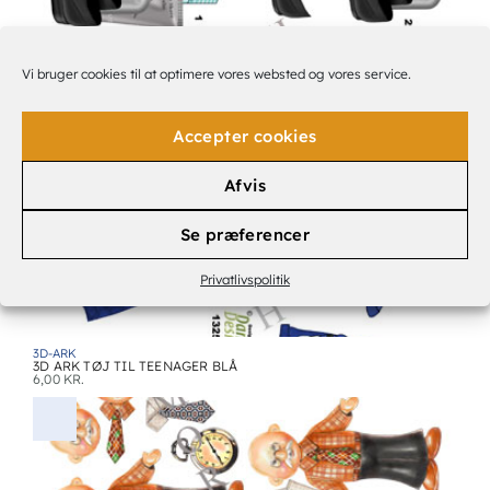
Vi bruger cookies til at optimere vores websted og vores service.
3D-ARK
3D ARK HERRERSKO M.M.
6,00
KR.
Accepter cookies
Afvis
Se præferencer
Privatlivspolitik
3D-ARK
3D ARK TØJ TIL TEENAGER BLÅ
6,00
KR.