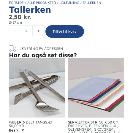
FORSIDE
/
ALLE PRODUKTER
/
UDLEJNING
/
TALLERKEN
Tallerken
2,50
kr.
Ø 17 cm
-
+
Tilføj til kurv
LEVERING PÅ ADRESSEN
Har du også set disse?
WEBER 3-DELT TANGSÆT
SERVIETTER STR. 50 X 50 CM.
50,00
KR.
FÅS I HVID, ELFENBEN, GUL,
OLIVENGRØN, SKOVGRØN,
Bestil
GRÅ, LYSEBLÅ, KOBOLTBLÅ, GL.