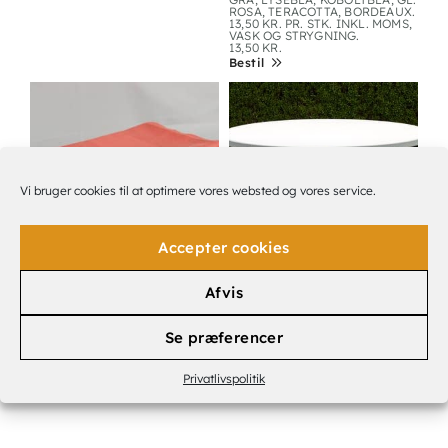
ROSA, TERACOTTA, BORDEAUX.
13,50 KR. PR. STK. INKL. MOMS,
VASK OG STRYGNING.
13,50
KR.
Bestil
Vi bruger cookies til at optimere vores websted og vores service.
Accepter cookies
Afvis
DUGE STR. 1,40 X 1,80 CM.
PLASTIKBORD
FÅS I HVID, ELFENBEN, GUL,
Ø 1.60 CM.
OLIVENGRØN, SKOVGRØN,
80,00
KR.
GRÅ, LYSEBLÅ, KOBOLTBLÅ, GL.
Se præferencer
Bestil
ROSA, TERACOTTA, BORDEAUX.
TIL 94 KR. PR. STK. INKL.
MOMS, VASK OG STRYGNING.
Privatlivspolitik
94,00
KR.
Bestil